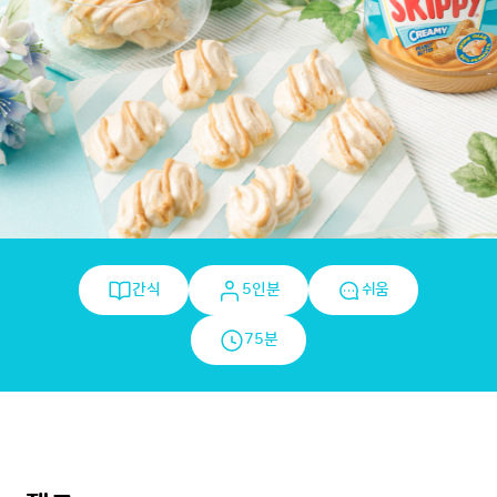
간식
5인분
쉬움
75분