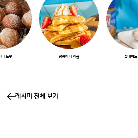
버터 도넛
땅콩버터 와플
홈메이드
레시피 전체 보기